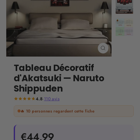
Fermer
(Esc)
Tableau Décoratif
d'Akatsuki — Naruto
Shippuden
4.8
·
110
avis
🔥
10
personnes regardent cette fiche
Prix
€44,99