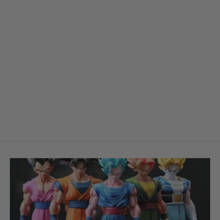
Tableau Décoratif d'Akatsuki —
Naruto Shippuden
À partir de €44,99