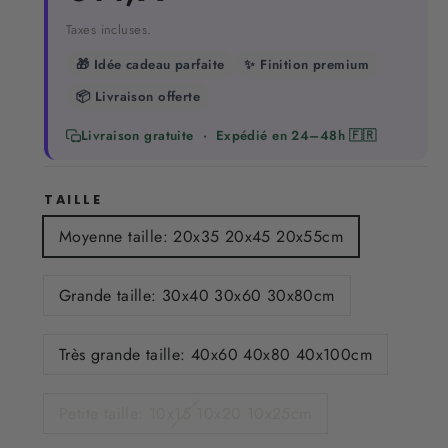
régulier
Taxes incluses.
🎁 Idée cadeau parfaite
✨ Finition premium
📦 Livraison offerte
Livraison gratuite · Expédié en 24–48h 🇫🇷
TAILLE
Moyenne taille: 20x35 20x45 20x55cm
Grande taille: 30x40 30x60 30x80cm
Très grande taille: 40x60 40x80 40x100cm
Petite taille: 10x15 10x20 10x25cm