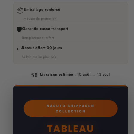
📦
Emballage renforcé
Mousse de protection
🛡️
Garantie casse transport
Remplacement offert
↩️
Retour offert 30 jours
Si l'article ne plaît pas
Livraison estimée :
10 août → 13 août
NARUTO SHIPPUDEN
COLLECTION
TABLEAU