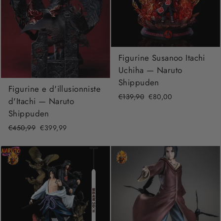
Figurine Susanoo Itachi
Uchiha — Naruto
Shippuden
Figurine e d'illusionniste
Prix
€139,90
Prix
€80,00
d'Itachi — Naruto
régulier
réduit
Shippuden
Prix
€450,99
Prix
€399,99
régulier
réduit