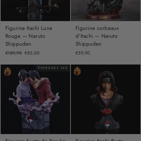
Figurine corbeaux
Figurine Itachi Lune
d'Itachi — Naruto
Rouge — Naruto
Shippuden
Shippuden
€59,90
Prix
€129,90
Prix
€85,00
régulier
réduit
ÉPARGNEZ 36%