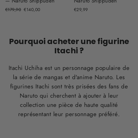
— Naruto Shippuden
Naruto Shippuden
Prix
€179,90
Prix
€140,00
€29,99
régulier
réduit
Pourquoi acheter une figurine
Itachi ?
Itachi Uchiha est un personnage populaire de
la série de mangas et d'anime Naruto. Les
figurines Itachi sont très prisées des fans de
Naruto qui cherchent à ajouter à leur
collection une pièce de haute qualité
représentant leur personnage préféré.