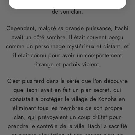
comme l'un des membres les plus talentueux
de son clan.
Cependant, malgré sa grande puissance, Itachi
avait un côté sombre. Il était souvent perçu
comme un personnage mystérieux et distant, et
il était connu pour avoir un comportement
étrange et parfois violent.
C'est plus tard dans la série que l'on découvre
que Itachi avait en fait un plan secret, qui
consistait à protéger le village de Konoha en
éliminant tous les membres de son propre
clan, qui prévoyaient un coup d'État pour
prendre le contrôle de la ville. Itachi a sacrifié
sa propre réputation et son propre nom en