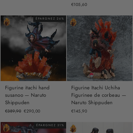
€105,60
ÉPARGNEZ 26%
Figurine itachi hand
Figurine Itachi Uchiha
susanoo — Naruto
Figurinee de corbeau —
Shippuden
Naruto Shippuden
Prix
€389,90
Prix
€290,00
€145,90
régulier
réduit
ÉPARGNEZ 31%