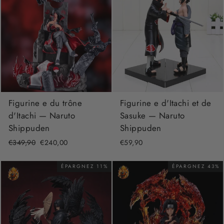
Figurine e du trône
Figurine e d'Itachi et de
d'Itachi — Naruto
Sasuke — Naruto
Shippuden
Shippuden
Prix
€349,90
Prix
€240,00
€59,90
régulier
réduit
ÉPARGNEZ 11%
ÉPARGNEZ 43%