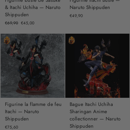
Figurine buste de Sasuke
Figurine Itachi Buste —
& Itachi Uchiha — Naruto
Naruto Shippuden
Shippuden
€49,90
Prix
€69,90
Prix
€45,00
régulier
réduit
Figurine la flamme de feu
Bague Itachi Uchiha
Itachi — Naruto
Sharingan Anime
Shippuden
collectionner — Naruto
Shippuden
€75,60