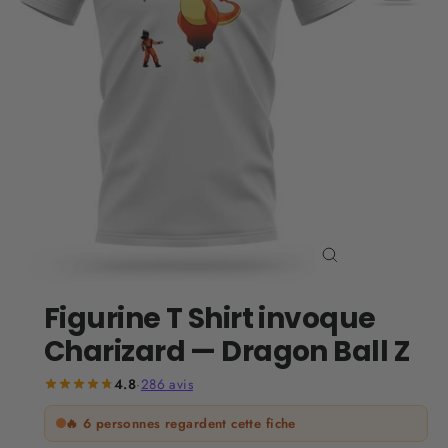
Fermer
(Esc)
Figurine T Shirt invoque
Charizard — Dragon Ball Z
4.8
·
286
avis
🔥
6
personnes regardent cette fiche