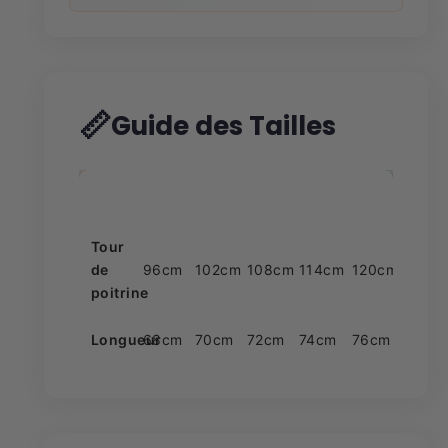
📏
Guide des Tailles
Taille
S
M
L
XL
XXL
Tour
de
96cm
102cm
108cm
114cm
120cm
poitrine
Longueur
68cm
70cm
72cm
74cm
76cm