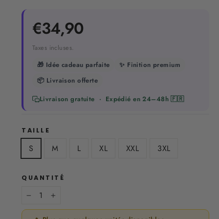
Prix
€34,90
régulier
Taxes incluses.
🎁 Idée cadeau parfaite
✨ Finition premium
📦 Livraison offerte
Livraison gratuite · Expédié en 24–48h 🇫🇷
TAILLE
S
M
L
XL
XXL
3XL
QUANTITÉ
−
+