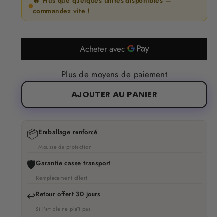
🔥 Plus que quelques unités disponibles —
commandez vite !
Plus de moyens de paiement
AJOUTER AU PANIER
📦
Emballage renforcé
Mousse de protection
🛡️
Garantie casse transport
Remplacement offert
↩️
Retour offert 30 jours
Si l'article ne plaît pas