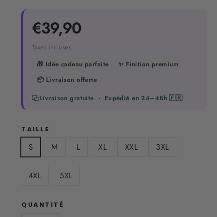
Prix
€39,90
régulier
Taxes incluses.
🎁 Idée cadeau parfaite
✨ Finition premium
📦 Livraison offerte
Livraison gratuite · Expédié en 24–48h 🇫🇷
TAILLE
S
M
L
XL
XXL
3XL
4XL
5XL
QUANTITÉ