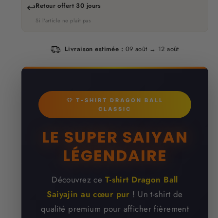
↩️
Retour offert 30 jours
Si l'article ne plaît pas
Livraison estimée :
09 août → 12 août
👕 T-SHIRT DRAGON BALL
CLASSIC
LE SUPER SAIYAN
LÉGENDAIRE
Découvrez ce
T-shirt Dragon Ball
Saiyajin au cœur pur
! Un t-shirt de
qualité premium pour afficher fièrement