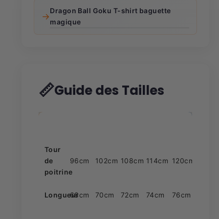
Dragon Ball Goku T-shirt baguette
→
magique
📏
Guide des Tailles
Taille
S
M
L
XL
XXL
Tour
de
96cm
102cm
108cm
114cm
120cm
poitrine
Longueur
68cm
70cm
72cm
74cm
76cm