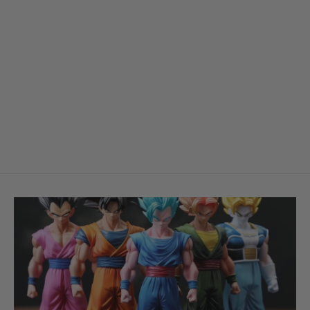
Figurine T shirt Saiyajin au cœur
pur — Dragon Ball Z
€39,90