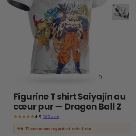
Fermer
(Esc)
Figurine T shirt Saiyajin au
cœur pur — Dragon Ball Z
4.9
·
150
avis
🔥
11
personnes regardent cette fiche