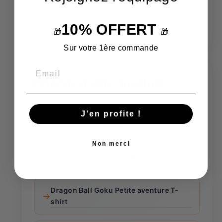
Couleurs résistantes au lavage
10% OFFERT
🎁
🎁
Sur votre 1ère commande
🐉
T-Shirts Dragon Ball
J'en profite !
T-Shirt Dragon Ball Z Gohan
→
Kamehameha Finale
Non merci
→
Dragon Ball Goku Petit Manga T-Shirt
Dragon Ball Goku Petite aventure T-
→
shirt