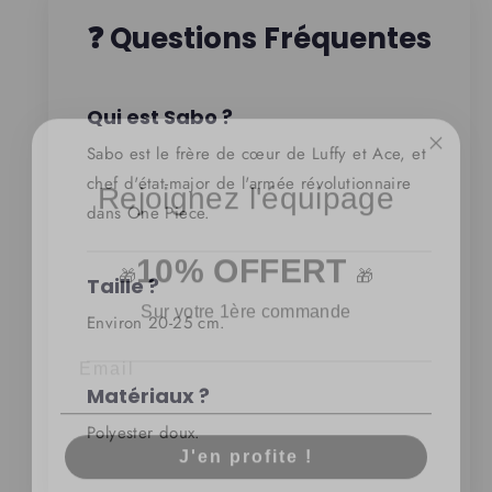
❓ Questions Fréquentes
Qui est Sabo ?
Sabo est le frère de cœur de Luffy et Ace, et
Rejoignez l'équipage
chef d'état-major de l'armée révolutionnaire
dans One Piece.
10% OFFERT
🎁
🎁
Taille ?
Sur votre 1ère commande
Environ 20-25 cm.
Matériaux ?
J'en profite !
Polyester doux.