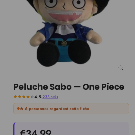
Ferm
(Esc)
Peluche Sabo — One Piece
4.5
·
233
avis
🔥
6
personnes regardent cette fiche
Prix
€34,99