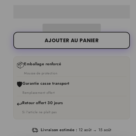
AJOUTER AU PANIER
📦
Emballage renforcé
Mousse de protection
🛡️
Garantie casse transport
Remplacement offert
↩️
Retour offert 30 jours
Si l'article ne plaît pas
Livraison estimée :
12 août → 15 août