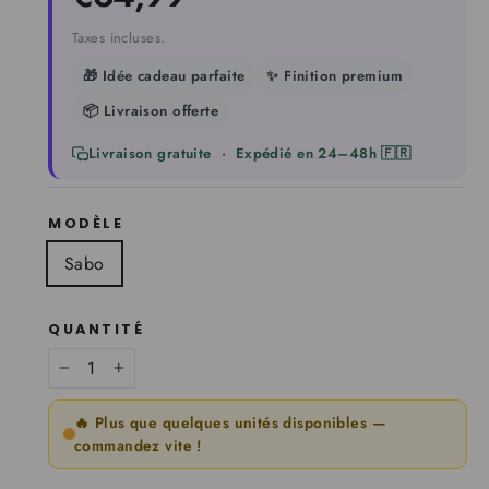
régulier
Taxes incluses.
🎁 Idée cadeau parfaite
✨ Finition premium
📦 Livraison offerte
Livraison gratuite · Expédié en 24–48h 🇫🇷
MODÈLE
Sabo
QUANTITÉ
−
+
🔥 Plus que quelques unités disponibles —
commandez vite !