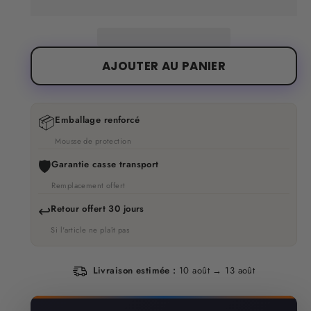
AJOUTER AU PANIER
📦
Emballage renforcé
Mousse de protection
🛡️
Garantie casse transport
Remplacement offert
↩️
Retour offert 30 jours
Si l'article ne plaît pas
Livraison estimée :
10 août → 13 août