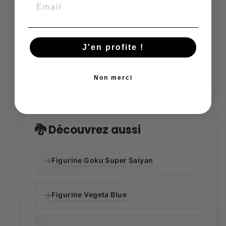
Livraison Sécurisée
✓
Emballage renforcé pour une
J'en profite !
réception parfaite
Non merci
🐉 Découvrez aussi
→
Figurine Goku Super Saiyan
→
Figurine Vegeta Blue