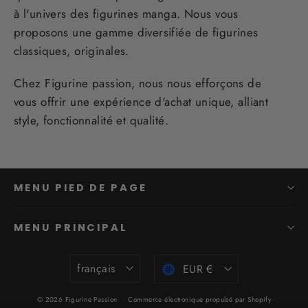
à l'univers des figurines manga. Nous vous
proposons une gamme diversifiée de figurines
classiques, originales.
Chez Figurine passion, nous nous efforçons de
vous offrir une expérience d'achat unique, alliant
style, fonctionnalité et qualité.
MENU PIED DE PAGE
MENU PRINCIPAL
Langue
Devise
français
EUR €
© 2026 Figurine Passion
Commerce électronique propulsé par Shopify