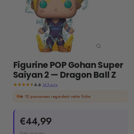
Fermer
(Esc)
Figurine POP Gohan Super
Saiyan 2 — Dragon Ball Z
4.6
·
163
avis
🔥
12
personnes regardent cette fiche
Prix
€44,99
régulier
Taxes incluses.