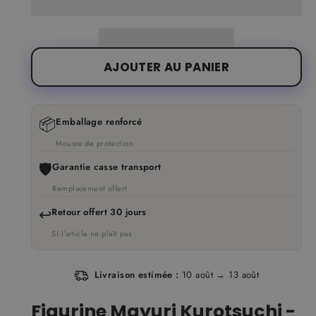
AJOUTER AU PANIER
📦
Emballage renforcé
Mousse de protection
🛡️
Garantie casse transport
Remplacement offert
↩️
Retour offert 30 jours
Si l'article ne plaît pas
Livraison estimée :
10 août → 13 août
Figurine Mayuri Kurotsuchi -