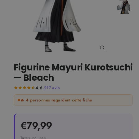
Fermer
(Esc)
Figurine Mayuri Kurotsuchi
— Bleach
4.6
·
217
avis
🔥
4
personnes regardent cette fiche
Prix
€79,99
régulier
Taxes incluses.