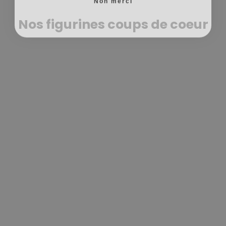
Nos figurines coups de coeur
Figurine Mayuri Kurotsuchi —
Bleach
€79,99