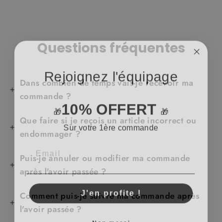
Questions fréquentes
Rejoignez l'équipage
Dans combien de temps vais-je recevoir ma
commande ?
10% OFFERT
🎁
🎁
Que faire si je reçois un article incorrect ou
Sur votre 1ère commande
endommager ?
Puis-je annuler ou modifier ma commande
après l'avoir passée ?
J'en profite !
Comment puis-je suivre ma commande après
l'avoir passée ?
Non merci