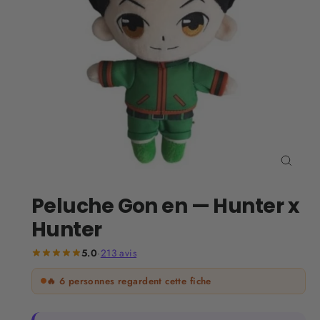
Ferm
(Esc)
Peluche Gon en — Hunter x
Hunter
5.0
·
213
avis
🔥
6
personnes regardent cette fiche