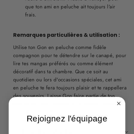
que ton ami en peluche ait toujours l'air
frais.
Remarques particulières & utilisation :
Utilise ton Gon en peluche comme fidèle
compagnon pour te détendre sur le canapé, pour
lire tes mangas préférés ou comme élément
décoratif dans ta chambre. Que ce soit au
quotidien ou lors d'occasions spéciales, cet ami
en peluche te fera toujours plaisir et te rappellera
des souvenirs. Laisse Gon faire partie de ton
histoire et vis les aventures de Hunter x Hunter™
en toutes circonstances !
Rejoignez l'équipage
LIVRAISON & RETOURS