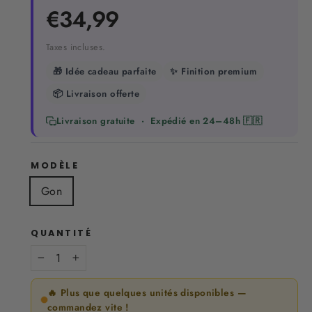
Prix
€34,99
régulier
Taxes incluses.
🎁 Idée cadeau parfaite
✨ Finition premium
📦 Livraison offerte
Livraison gratuite · Expédié en 24–48h 🇫🇷
MODÈLE
Gon
QUANTITÉ
−
+
🔥 Plus que quelques unités disponibles —
commandez vite !