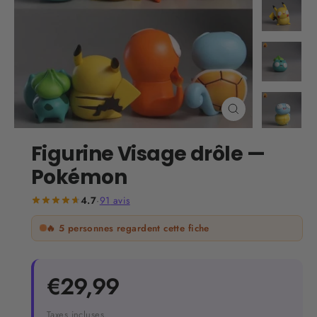
Fermer
(Esc)
Figurine Visage drôle —
Pokémon
4.7
·
91
avis
🔥
5
personnes regardent cette fiche
Prix
€29,99
régulier
Taxes incluses.