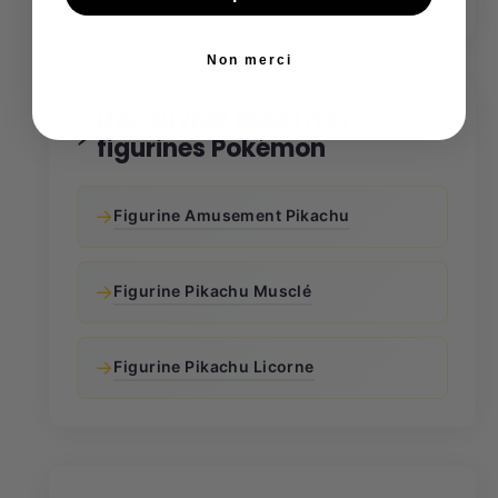
Non merci
Découvrez aussi nos
⚡
figurines Pokémon
→
Figurine Amusement Pikachu
→
Figurine Pikachu Musclé
→
Figurine Pikachu Licorne