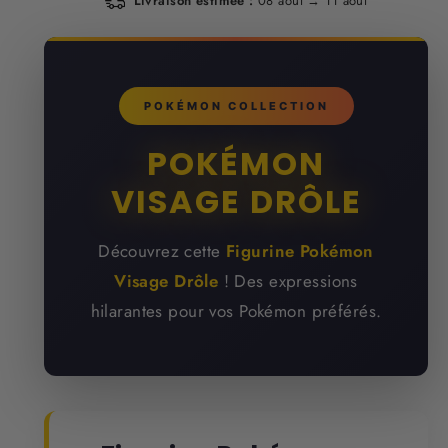
Livraison estimée :
08 août → 11 août
POKÉMON COLLECTION
POKÉMON
VISAGE DRÔLE
Découvrez cette
Figurine Pokémon
Visage Drôle
! Des expressions
hilarantes pour vos Pokémon préférés.