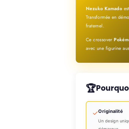
Nezuko Kamado
est
Transformée en démon
fraternel.
Ce crossover
Pokém
avec une figurine aus
🏆
Pourquoi
Originalité
✓
Un design uniq
démarque