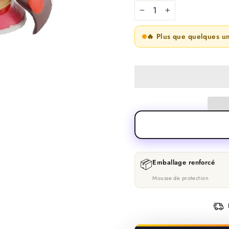
−
+
🔥 Plus que quelques u
📦
Emballage renforcé
Mousse de protection