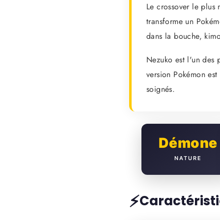
Le crossover le plus
transforme un Pokém
dans la bouche, kimo
Nezuko est l'un des 
version Pokémon est 
soignés.
Démone
ez l'équipage
NATURE
 OFFERT
🎁
⚡
Caractéris
e 1ère commande