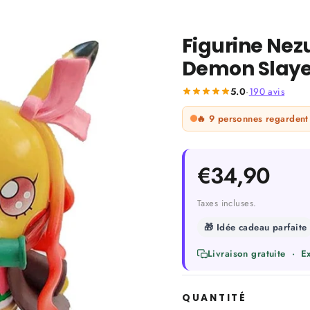
Figurine Nez
Demon Slaye
5.0
·
190
avis
🔥
9
personnes regardent 
Prix
€34,90
régulier
Taxes incluses.
🎁 Idée cadeau parfaite
Livraison gratuite · 
QUANTITÉ