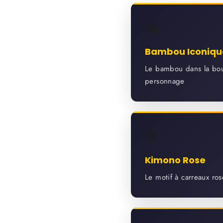
🎋
n profite !
Bambou Iconiqu
Le bambou dans la bo
on merci
personnage
🌸
Kimono Rose
Le motif à carreaux ros