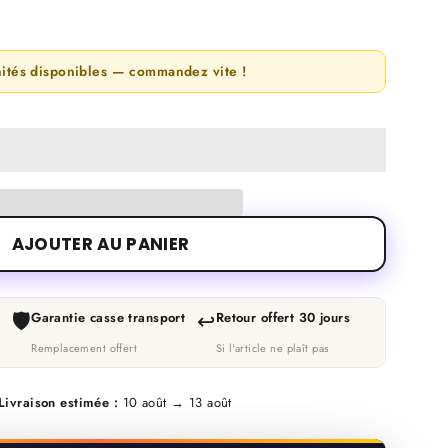
nités disponibles — commandez vite !
AJOUTER AU PANIER
🛡️
↩️
Garantie casse transport
Retour offert 30 jours
Remplacement offert
Si l'article ne plaît pas
Livraison estimée :
10 août → 13 août