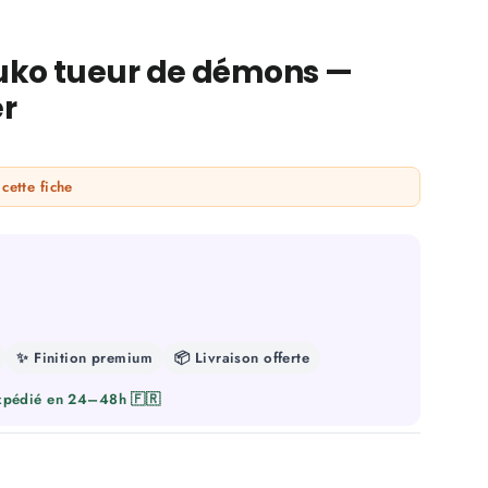
uko tueur de démons —
r
cette fiche
✨ Finition premium
📦 Livraison offerte
Expédié en 24–48h 🇫🇷