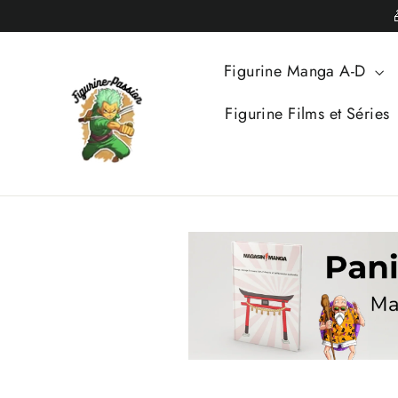
Passer
au
contenu
Figurine Manga A-D
Figurine Films et Séries