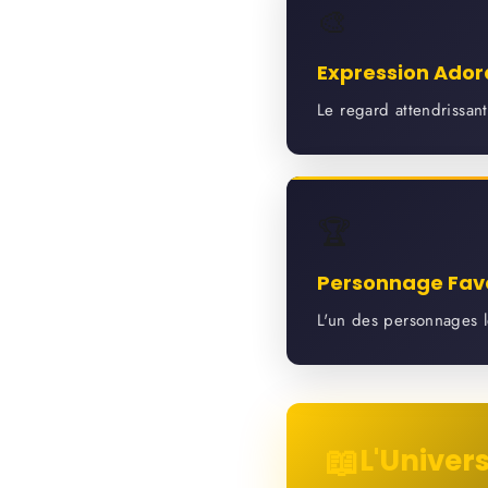
🎨
Expression Ador
Le regard attendrissan
🏆
Personnage Fav
L'un des personnages l
📖
L'Unive