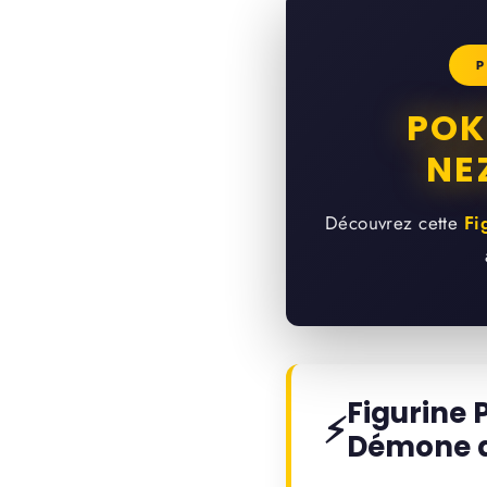
P
POK
NE
Découvrez cette
Fi
Figurine
⚡
Démone 