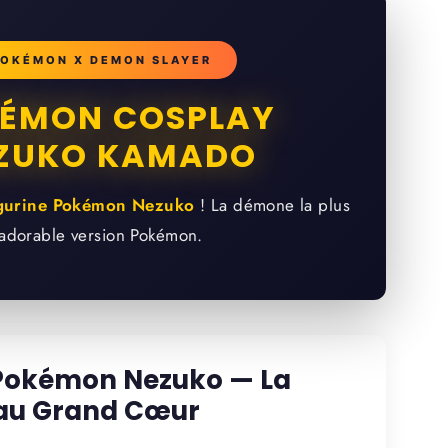
OKÉMON X DEMON SLAYER
ÉMON COSPLAY
ZUKO KAMADO
gurine Pokémon Nezuko
! La démone la plus
adorable version Pokémon.
 Pokémon Nezuko — La
au Grand Cœur