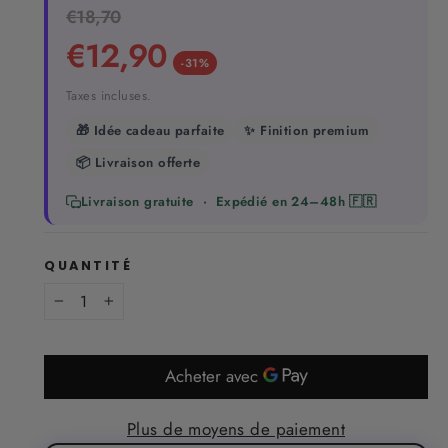
Prix
€18,70
Prix
régulier
réduit
€12,90
-31%
Taxes incluses.
🎁 Idée cadeau parfaite
✨ Finition premium
📦 Livraison offerte
Livraison gratuite · Expédié en 24–48h 🇫🇷
QUANTITÉ
−
+
Plus de moyens de paiement