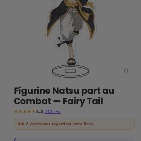
Ferm
(Esc)
Figurine Natsu part au
Combat — Fairy Tail
4.5
·
242
avis
🔥
8
personnes regardent cette fiche