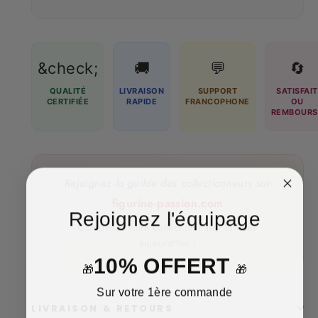
&check;
🚚
💬
🔄
QUALITÉ
LIVRAISON
SUPPORT
SATISFAIT
CERTIFIÉE
RAPIDE
FRANCOPHONE
OU
REMBOURS
Rejoignez la guilde des collectionneurs sur
figurine-passion.com
Rejoignez l'équipage
Complétez votre collection Fairy Tail dès
aujourd'hui !
10% OFFERT
🎁
🎁
Sur votre 1ère commande
LIVRAISON & RETOURS