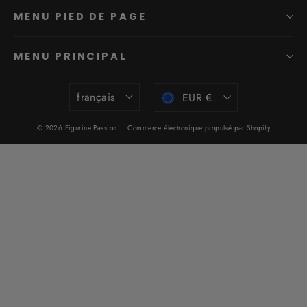
MENU PIED DE PAGE
MENU PRINCIPAL
Langue
Devise
français
EUR €
© 2026 Figurine Passion
Commerce électronique propulsé par Shopify