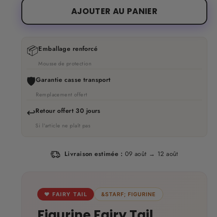
AJOUTER AU PANIER
📦
Emballage renforcé
Mousse de protection
🛡️
Garantie casse transport
Remplacement offert
↩️
Retour offert 30 jours
Si l'article ne plaît pas
Livraison estimée :
09 août → 12 août
♥ FAIRY TAIL
&STARF; FIGURINE
Figurine Fairy Tail