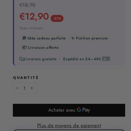
Prix
€18,70
Prix
régulier
réduit
€12,90
-31%
Taxes incluses.
🎁 Idée cadeau parfaite
✨ Finition premium
📦 Livraison offerte
Livraison gratuite · Expédié en 24–48h 🇫🇷
QUANTITÉ
−
+
Plus de moyens de paiement