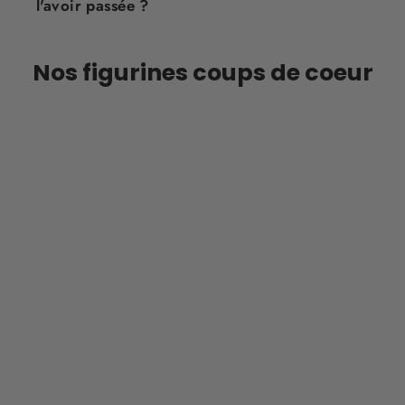
l'avoir passée ?
Nos figurines coups de coeur
ÉPARGNEZ 31%
Figurine Ajil Lamur — Fairy Tail