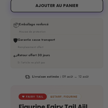
AJOUTER AU PANIER
📦
Emballage renforcé
Mousse de protection
🛡️
Garantie casse transport
Remplacement offert
↩️
Retour offert 30 jours
Si l'article ne plaît pas
Livraison estimée :
09 août → 12 août
♥ FAIRY TAIL
&STARF; FIGURINE
Figurine Fairy Tail Ajil