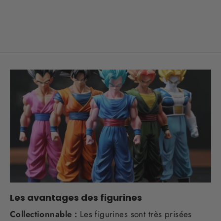
Prix
€18,70
Prix
€12,90
régulier
réduit
Les avantages des figurines
Collectionnable :
Les figurines sont très prisées