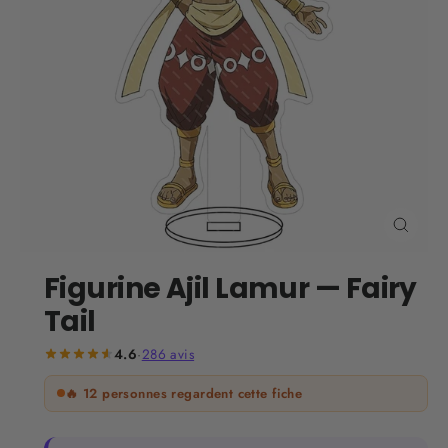
Ferm
(Esc)
Figurine Ajil Lamur — Fairy
Tail
4.6
·
286
avis
🔥
12
personnes regardent cette fiche