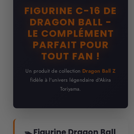
FIGURINE C-16 DE
DRAGON BALL -
LE COMPLÉMENT
PARFAIT POUR
TOUT FAN !
Un produit de collection
Dragon Ball Z
fidèle à l'univers légendaire d'Akira
Toriyama.
Figurine Dragon Ball