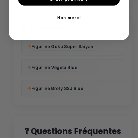
Non merci
🐉 Découvrez aussi
→
Figurine Goku Super Saiyan
→
Figurine Vegeta Blue
→
Figurine Broly SSJ Blue
❓ Questions Fréquentes