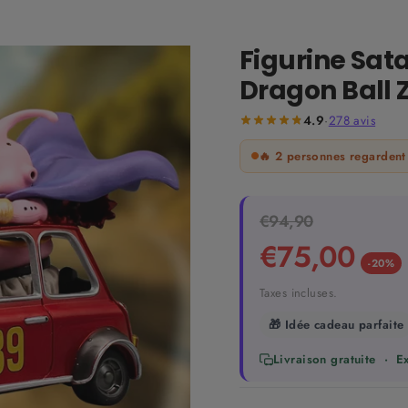
Figurine Sat
Dragon Ball 
4.9
·
278
avis
🔥
2
personnes regardent 
Prix
€94,90
Prix
régulier
réduit
€75,00
-20%
Taxes incluses.
🎁 Idée cadeau parfaite
Livraison gratuite · 