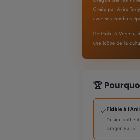
Créée par Akira Tori
avec ses combats épi
De Goku à Vegeta, d
une icône de la cult
🏆 Pourquoi
Fidèle à l'An
✓
Design authent
Dragon Ball Z