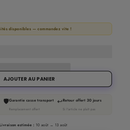
nités disponibles — commandez vite !
AJOUTER AU PANIER
🛡️
↩️
Garantie casse transport
Retour offert 30 jours
Remplacement offert
Si l'article ne plaît pas
Livraison estimée :
10 août → 13 août