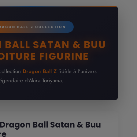
RAGON BALL Z COLLECTION
 BALL SATAN & BUU
OITURE FIGURINE
collection
Dragon Ball Z
fidèle à l'univers
légendaire d'Akira Toriyama.
 Dragon Ball Satan & Buu
re