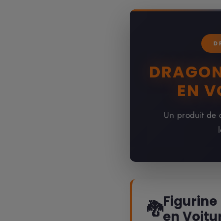
D
DRAGON
EN V
Un produit de 
Figurine
🐉
en Voitu