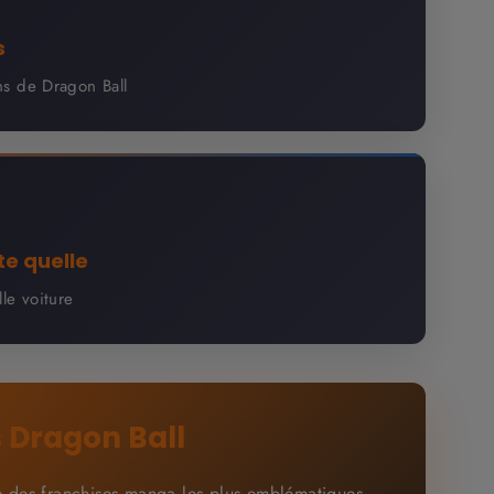
s
ans de Dragon Ball
te quelle
le voiture
s Dragon Ball
e des franchises manga les plus emblématiques.