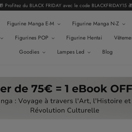
🎁 Profitez du BLACK FRIDAY avec le code BLACKFRIDAY15 
Figurine Manga E-M
Figurine Manga N-Z
Figurines POP
Figurine Hentai
Vêteme
Goodies
Lampes Led
Blog