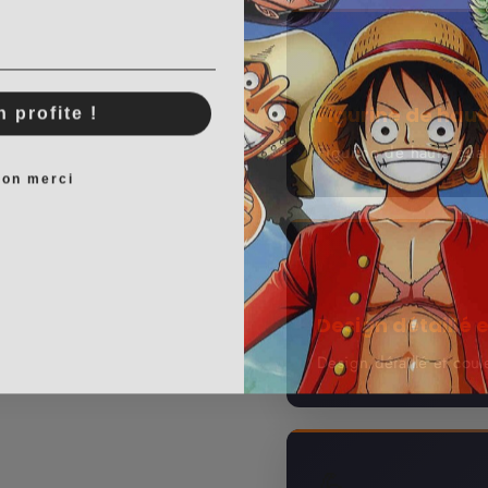
🔥
n profite !
Figurine de hau
Figurine de haute qual
on merci
⭐
Design détaillé e
Design détaillé et coul
💪