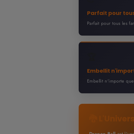
Parfait pour tou
Parfait pour tous les f
🏆
Embellit n'impor
Embellit n'importe quel
🐉 L'Univer
Dragon Ball
est l'un