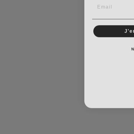
J'e
N