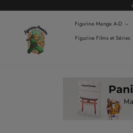
Passer
au
contenu
Figurine Manga A-D
Figurine Films et Séries