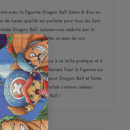
iture avec la figurine Dragon Ball Satan & Buu en
ne de haute qualité est parfaite pour tous les fans
nimée Dragon Ball. Laissez-vous séduire par le
s couleurs vives et apportez un peu de vos
 dans votre voiture.
oint de vente unique Grâce à sa taille pratique et à
fournie, vous pouvez facilement fixer la figurine sur
d. Montrez votre amour pour Dragon Ball et faites
véritable point de mire. Parfait comme cadeau
ur tout fan de Dragon Ball !
iques