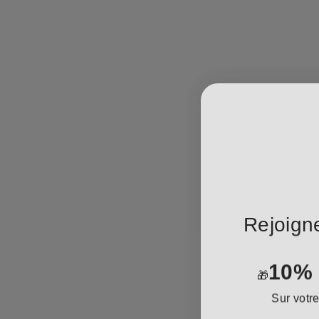
Rejoign
10%
🎁
Sur votr