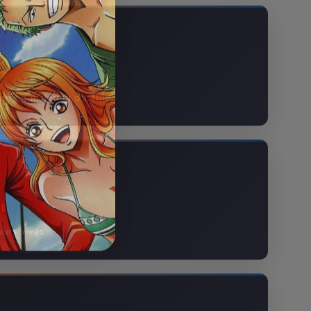
te
ité en matériau durable
t
eurs vives