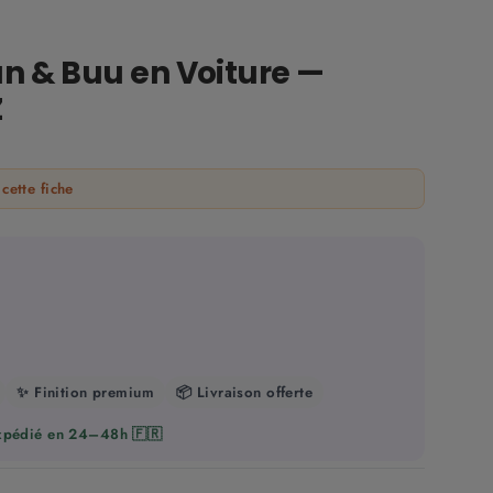
an & Buu en Voiture —
Z
cette fiche
✨ Finition premium
📦 Livraison offerte
Expédié en 24–48h 🇫🇷