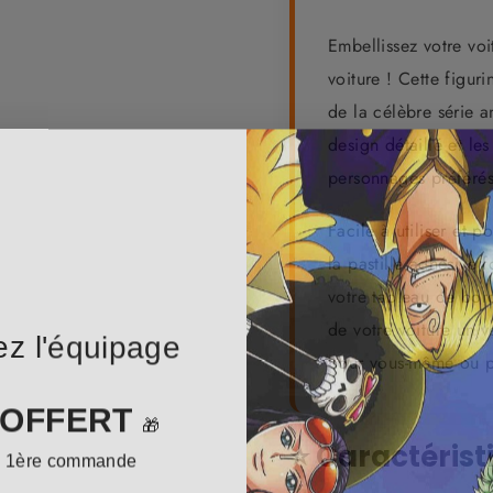
Embellissez votre vo
voiture ! Cette figuri
de la célèbre série a
design détaillé et le
personnages préférés
Facile à utiliser et p
la pastille adhésive 
votre tableau de bor
ez l'équipage
de votre voiture un 
pour vous-même ou po
 OFFERT
🎁
e 1ère commande
⭐ Caractérist