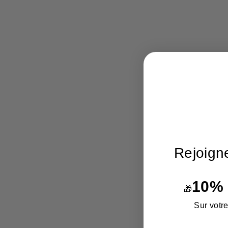
Rejoign
10%
🎁
Sur votr