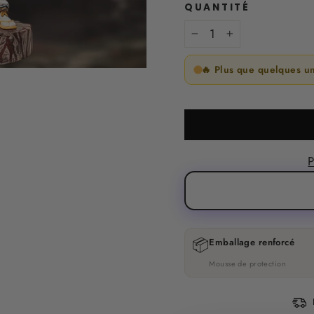
QUANTITÉ
−
+
🔥 Plus que quelques u
P
📦
Emballage renforcé
Mousse de protection