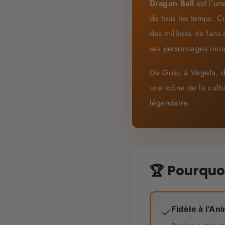
Dragon Ball
est l'un
de tous les temps. C
des millions de fans
ses personnages inou
De Goku à Vegeta, d
une icône de la cult
légendaire.
🏆 Pourquoi
Fidèle à l'An
✓