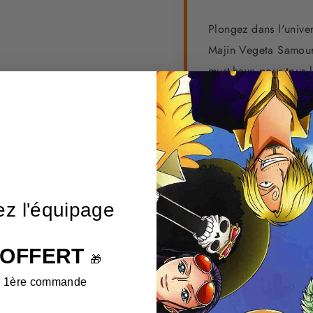
Plongez dans l'unive
Majin Vegeta Samoura
must-have pour tous l
point de mire de votr
Utilisation et partic
est parfaite pour tou
Dragon Ball. Elle est
de qualité, ce qui en
ez l'équipage
s'agisse d'une décor
cette figurine ne man
 OFFERT
🎁
e 1ère commande
⭐ Caractérist