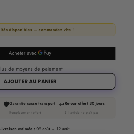
nités disponibles — commandez vite !
lus de moyens de paiement
AJOUTER AU PANIER
🛡️
↩️
Garantie casse transport
Retour offert 30 jours
Remplacement offert
Si l'article ne plaît pas
Livraison estimée :
09 août → 12 août