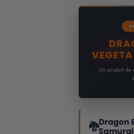
D
DRA
VEGETA
Un produit de 
Dragon B
🐉
Samurai