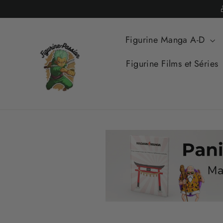
Passer
au
contenu
Figurine Manga A-D
Figurine Films et Séries