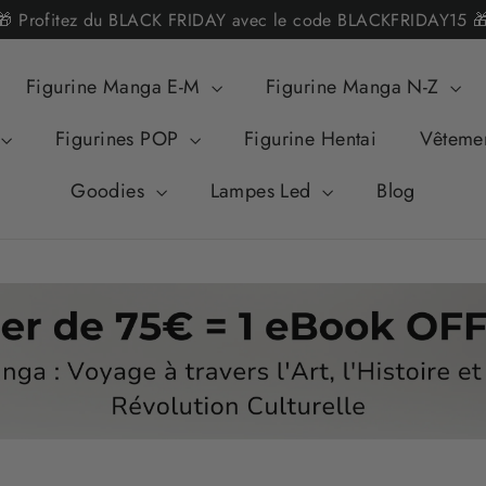
🎁 Profitez du BLACK FRIDAY avec le code BLACKFRIDAY15 
Figurine Manga E-M
Figurine Manga N-Z
Figurines POP
Figurine Hentai
Vêteme
Goodies
Lampes Led
Blog