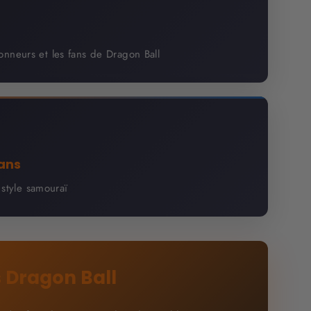
tionneurs et les fans de Dragon Ball
ans
style samouraï
s Dragon Ball