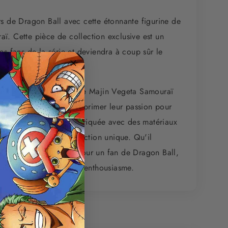
rs de Dragon Ball avec cette étonnante figurine de
ï. Cette pièce de collection exclusive est un
es fans de la série et deviendra à coup sûr le
e collection.
ularités : Cette figurine de Majin Vegeta Samouraï
s ceux qui souhaitent exprimer leur passion pour
 peinte à la main et fabriquée avec des matériaux
 fait une pièce de collection unique. Qu'il
ation ou d'un cadeau pour un fan de Dragon Ball,
quera pas de susciter l'enthousiasme.
iques