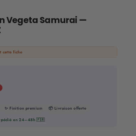
in Vegeta Samurai —
Z
 cette fiche
%
✨ Finition premium
📦 Livraison offerte
Expédié en 24–48h 🇫🇷