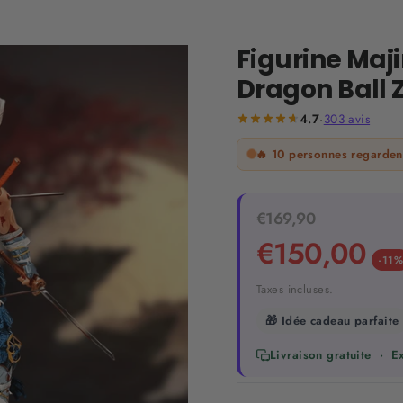
Figurine Maj
Dragon Ball 
4.7
·
303
avis
🔥
10
personnes regardent
Prix
€169,90
Prix
régulier
réduit
€150,00
-11
Taxes incluses.
🎁 Idée cadeau parfaite
Livraison gratuite · 