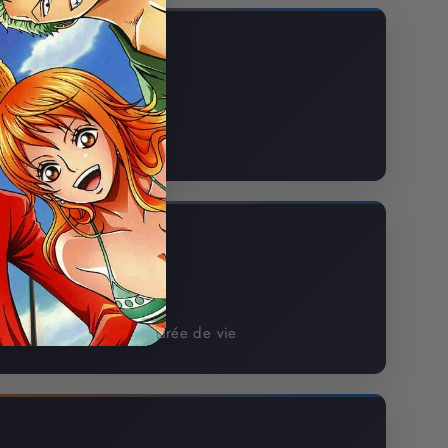
dèle de
 la célèbre figurine
ute
alité pour une longue durée de vie