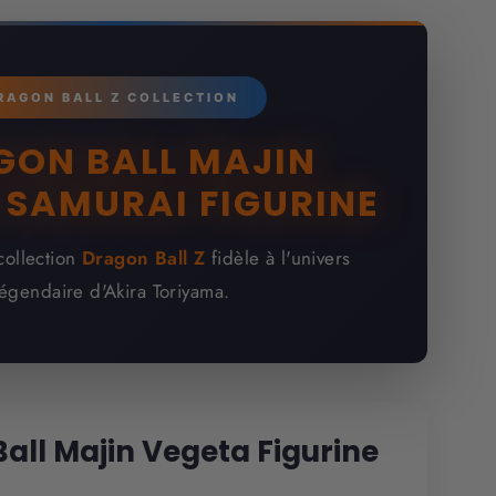
RAGON BALL Z COLLECTION
GON BALL MAJIN
 SAMURAI FIGURINE
collection
Dragon Ball Z
fidèle à l'univers
légendaire d'Akira Toriyama.
all Majin Vegeta Figurine