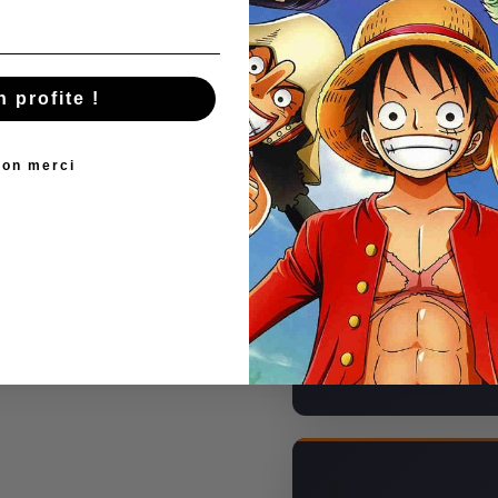
🔥
n profite !
Reproduction fi
Reproduction fidèle de
on merci
⭐
Matériaux de ha
Matériaux de haute qu
💪