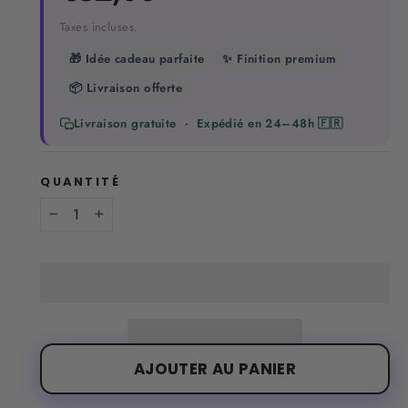
régulier
Taxes incluses.
🎁 Idée cadeau parfaite
✨ Finition premium
📦 Livraison offerte
Livraison gratuite · Expédié en 24–48h 🇫🇷
QUANTITÉ
−
+
AJOUTER AU PANIER