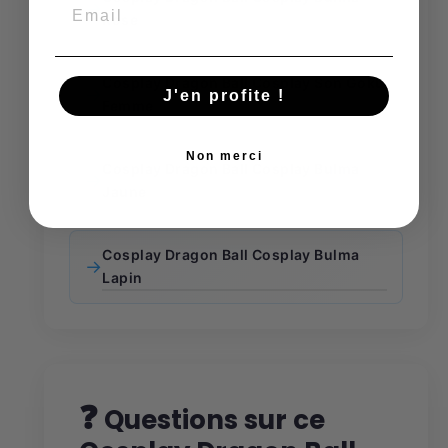
→
Rose
Cosplay Dragon Ball Cosplay Son Goku
→
J'en profite !
Femme
Non merci
Cosplay Dragon Ball Cosplay Bulma
→
Jaune
Cosplay Dragon Ball Cosplay Bulma
→
Lapin
❓
Questions sur ce