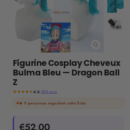
Fermer
(Esc)
Figurine Cosplay Cheveux
Bulma Bleu — Dragon Ball
Z
4.6
·
296
avis
🔥
9
personnes regardent cette fiche
Prix
€52,00