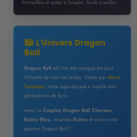
Pré-coiffée et prête à l'emploi, facile à enfiler
📖
L'Univers Dragon
Ball
Dragon Ball
est l'un des mangas les plus
influents de tous les temps. Créée par
Akira
Toriyama
, cette saga épique a inspiré des
générations de fans.
Avec ce
Cosplay Dragon Ball Cheveux
Bulma Bleu
, incarnez
Bulma
et vivez votre
passion Dragon Ball !