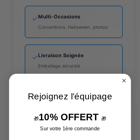
Multi-Occasions
✓
Conventions, Halloween, photos
Livraison Soignée
✓
Emballage sécurisé
Rejoignez l'équipage
🐉
Collection Cosplay Dragon
10% OFFERT
Ball
🎁
🎁
Sur votre 1ère commande
Cosplay Dragon Ball Cosplay Bulma