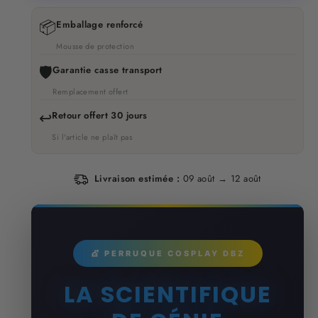
📦
Emballage renforcé
Mousse de protection
🛡️
Garantie casse transport
Remplacement offert
↩️
Retour offert 30 jours
Si l'article ne plaît pas
Livraison estimée :
09 août → 12 août
💇 PERRUQUE COSPLAY DBZ
LA SCIENTIFIQUE