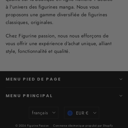
à l'univers des figurines manga. Nous vous
proposons une gamme diversifiée de figurines
classiques, originales.
Chez Figurine passion, nous nous efforçons de
vous offrir une expérience d'achat unique, alliant
style, fonctionnalité et qualité.
MENU PIED DE PAGE
MENU PRINCIPAL
Langue
Devise
français
EUR €
© 2026 Figurine Passion
Commerce électronique propulsé par Shopify