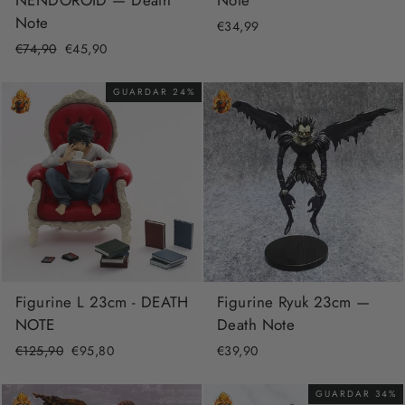
NENDOROID — Death
Note
Note
€34,99
Precio
€74,90
Precio
€45,90
habitual
de
oferta
GUARDAR 24%
Figurine L 23cm - DEATH
Figurine Ryuk 23cm —
NOTE
Death Note
Precio
€125,90
Precio
€95,80
€39,90
habitual
de
oferta
GUARDAR 34%