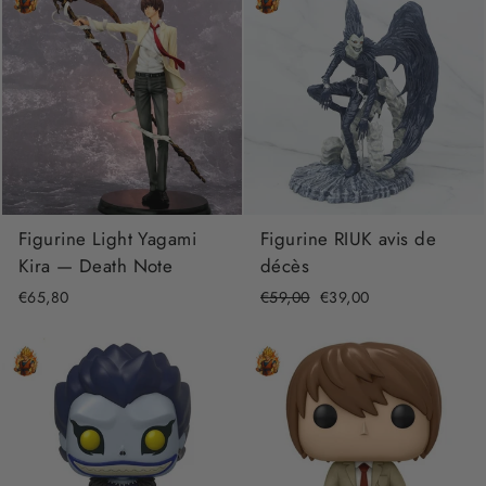
Figurine Light Yagami
Figurine RIUK avis de
Kira — Death Note
décès
€65,80
Precio
€59,00
Precio
€39,00
habitual
de
oferta