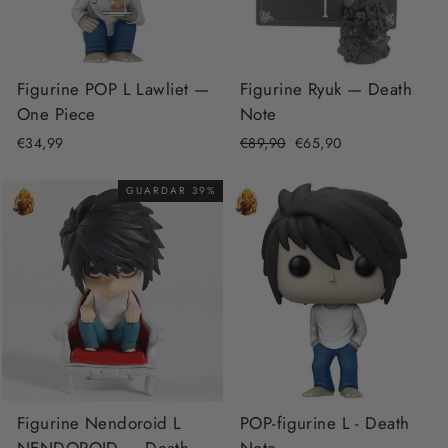
Figurine POP L Lawliet —
Figurine Ryuk — Death
One Piece
Note
€34,99
Precio
€89,90
Precio
€65,90
habitual
de
oferta
GUARDAR 39%
Figurine Nendoroid L
POP-figurine L - Death