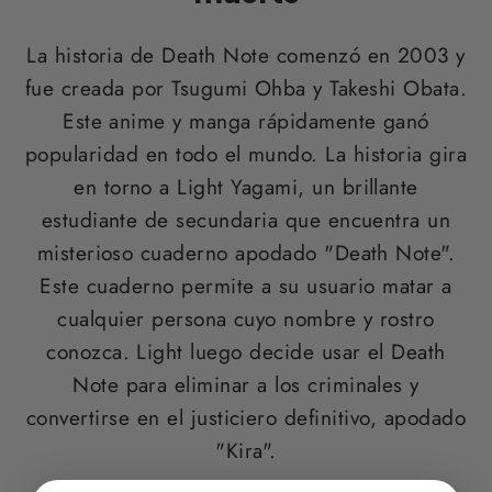
La historia de Death Note comenzó en 2003 y
fue creada por Tsugumi Ohba y Takeshi Obata.
Este anime y manga rápidamente ganó
popularidad en todo el mundo. La historia gira
en torno a Light Yagami, un brillante
estudiante de secundaria que encuentra un
misterioso cuaderno apodado "Death Note".
Este cuaderno permite a su usuario matar a
cualquier persona cuyo nombre y rostro
conozca. Light luego decide usar el Death
Note para eliminar a los criminales y
convertirse en el justiciero definitivo, apodado
"Kira".