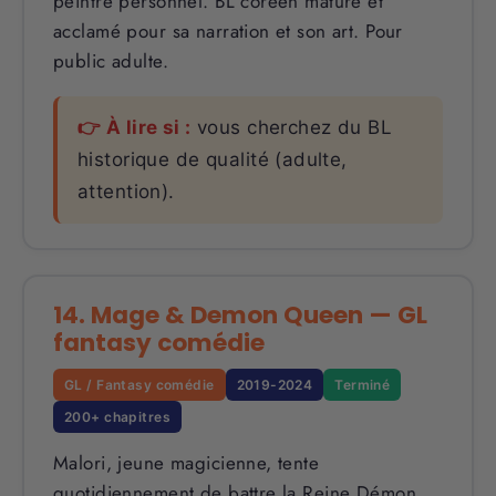
peintre personnel. BL coréen mature et
acclamé pour sa narration et son art. Pour
public adulte.
👉 À lire si :
vous cherchez du BL
historique de qualité (adulte,
attention).
14. Mage & Demon Queen — GL
fantasy comédie
GL / Fantasy comédie
2019-2024
Terminé
200+ chapitres
Malori, jeune magicienne, tente
quotidiennement de battre la Reine Démon…