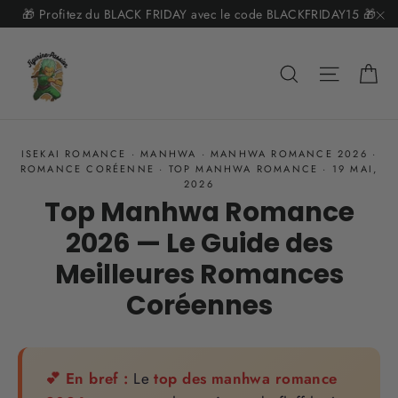
Passer
🎁 Profitez du BLACK FRIDAY avec le code BLACKFRIDAY15 🎁
au
"F
contenu
Pa
Rechercher
Navigat
ISEKAI ROMANCE
·
MANHWA
·
MANHWA ROMANCE 2026
·
ROMANCE CORÉENNE
·
TOP MANHWA ROMANCE
·
19 MAI,
2026
Top Manhwa Romance
2026 — Le Guide des
Meilleures Romances
Coréennes
💕 En bref :
Le
top des manhwa romance