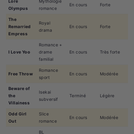
Lore
Mythologie
En cours
Forte
Olympus
romance
The
Royal
Remarried
En cours
Forte
drama
Empress
Romance +
I Love Yoo
drame
En cours
Très forte
familial
Romance
Free Throw
En cours
Modérée
sport
Beware of
Isekai
the
Terminé
Légère
subversif
Villainess
Odd Girl
Slice
En cours
Modérée
Out
romance
BL