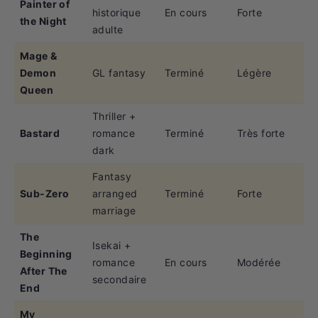
Painter of
historique
En cours
Forte
the Night
adulte
Mage &
Demon
GL fantasy
Terminé
Légère
Queen
Thriller +
Bastard
romance
Terminé
Très forte
dark
Fantasy
Sub-Zero
arranged
Terminé
Forte
marriage
The
Isekai +
Beginning
romance
En cours
Modérée
After The
secondaire
End
My