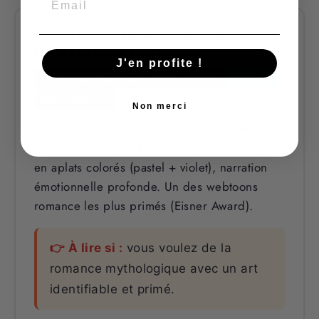
11. Lore Olympus — Hadès &
Perséphone moderne
J'en profite !
Mythologie / Romance
2018-en cours
En cours
250+ chapitres
Non merci
Réinterprétation moderne du mythe d'Hadès
et Perséphone par Rachel Smythe. Art unique
en aplats colorés (pastel + violet), narration
émotionnelle profonde. Un des webtoons
romance les plus primés (Eisner Award).
👉 À lire si :
vous voulez de la
romance mythologique avec un art
identifiable et primé.