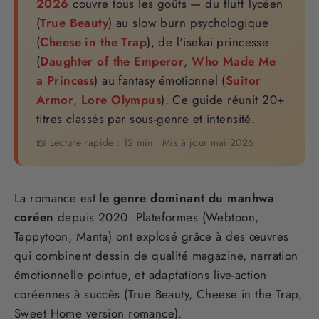
2026
couvre tous les goûts — du fluff lycéen
(
True Beauty
) au slow burn psychologique
(
Cheese in the Trap
), de l'isekai princesse
(
Daughter of the Emperor
,
Who Made Me
a Princess
) au fantasy émotionnel (
Suitor
Armor
,
Lore Olympus
). Ce guide réunit 20+
titres classés par sous-genre et intensité.
📖 Lecture rapide : 12 min • Mis à jour mai 2026
La romance est
le genre dominant du manhwa
coréen
depuis 2020. Plateformes (Webtoon,
Tappytoon, Manta) ont explosé grâce à des œuvres
qui combinent dessin de qualité magazine, narration
émotionnelle pointue, et adaptations live-action
coréennes à succès (True Beauty, Cheese in the Trap,
Sweet Home version romance).