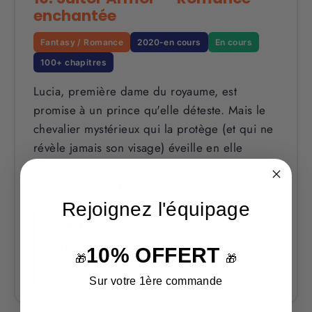
enchantée
Fantasy / Romance
2020-en cours
En cours
100+ chapitres
Lucia, première dame du royaume, est
promise à un prince qu'elle déteste. Mais le
chevalier mystérieux qui la protège (et qui ne
révèle jamais son visage) éveille en elle
d'autres sentiments. Romance fantasy
émotionnelle, art sublime.
Rejoignez l'équipage
👉 À lire si :
vous aimez la romance
fantasy avec mystère et tension
10% OFFERT
🎁
🎁
émotionnelle.
Sur votre 1ère commande