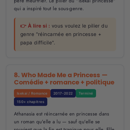
père meurtrier. Le pilier du "isekai princesse"
qui a inspiré tout le sous-genre.
👉 À lire si :
vous voulez le pilier du
genre "réincarnée en princesse +
papa difficile".
8. Who Made Me a Princess —
Comédie + romance + politique
Isekai / Romance
2017-2022
Terminé
150+ chapitres
Athanasia est réincarnée en princesse dans
un roman qu'elle a lu — sauf qu'elle se
souvient que la fin est tragique pour elle. Elle